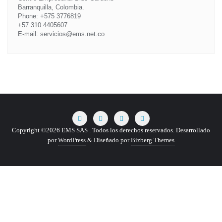
Barranquilla, Colombia.
Phone: +575 3776819
+57 310 4405607
E-mail: servicios@ems.net.co
Copyright ©2026 EMS SAS . Todos los derechos reservados.
Desarrollado
por
WordPress
&
Diseñado por
Bizberg Themes