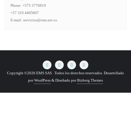
Phone: +575 3776819
+57 310 4405607
E-mail: servicios@ems.net.co
Copyright ©2026 EMS SAS . Todos los derechos reservados.
Desarrollado
por
WordPress
&
Diseñado por
Bizberg Themes